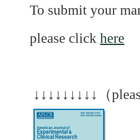
To submit your man
please click
here
↓↓↓↓↓↓↓↓↓（please