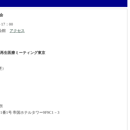
会
17：00
桜会館
アクセス
＆再生医療ミーティング東京
更）
所
 帝国ホテルタワー9F9C1－3