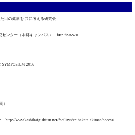
見た目の健康を 共に考える研究会
ー（本郷キャンパス） http://www.u-
Y SYMPOSIUM 2016
岡）
shikaigishitsu.net/facilitys/cc-hakata-ekimae/access/