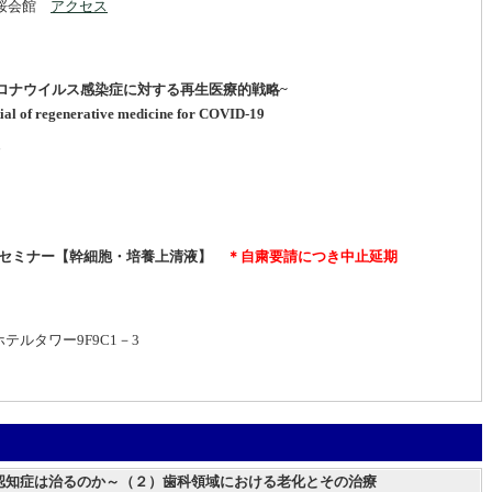
橘桜会館
アクセス
コロナウイルス感染症に対する再生医療的戦略~
ial of regenerative medicine for COVID-19
～
習セミナー【幹細胞・培養上清液】
＊自粛要請につき中止延期
テルタワー9F9C1－3
～認知症は治るのか～（２）歯科領域における老化とその治療