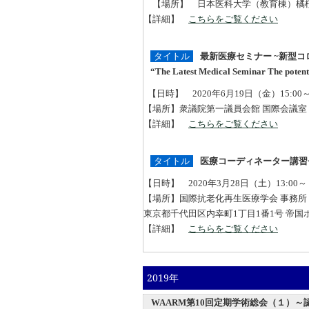
【場所】 日本医科大学（教育棟）
【詳細】
こちらをご覧ください
タイトル
最新医療セミナー ~新型
“The Latest Medical Seminar The potent
【日時】 2020年6月19日（金）15:00
【場所】衆議院第一議員会館 国際会議室
【詳細】
こちらをご覧ください
タイトル
医療コーディネーター講
【日時】 2020年3月28日（土）13:00～
【場所】国際抗老化再生医療学会 事務所
東京都千代田区内幸町1丁目1番1号 帝国ホ
【詳細】
こちらをご覧ください
2019年
WAARM第10回定期学術総会（１）