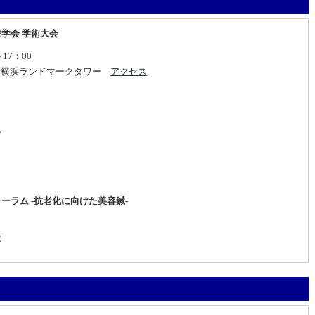
療学会 学術大会
17：00
IUM横浜ランドマークタワー
アクセス
～
ォーラム -抗老化に向けた美容鍼-
E