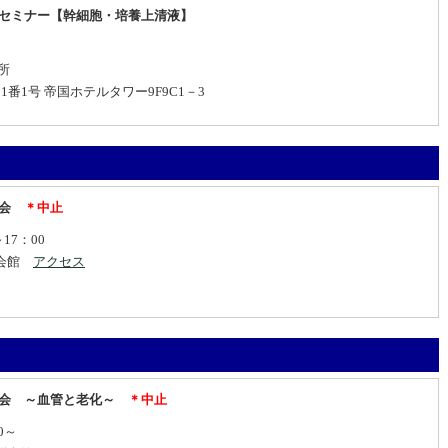
セミナー【幹細胞・培養上清液】
所
 帝国ホテルタワー9F9C1－3
総会
＊中止
17：00
桜会館
アクセス
術総会 ～血管と老化～
＊中止
0～