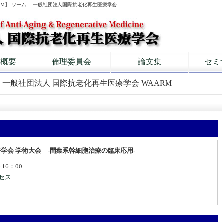
RM】 ワーム 一般社団法人国際抗老化再生医療学会
M概要
倫理委員会
論文集
セミ
| 一般社団法人 国際抗老化再生医療学会 WAARM
療学会 学術大会 -間葉系幹細胞治療の臨床応用-
16：00
セス