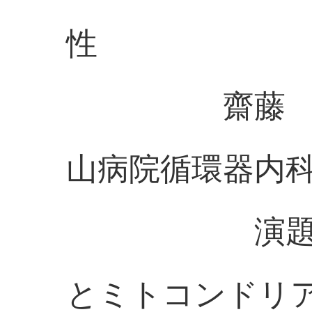
性
齋藤 恒徳
山病院循環器内
演題：心筋細
とミトコンドリ