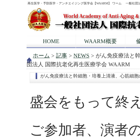
再生医学・予防医学・アンチエイジング医学会【WAARM】 ワーム 一般社団
HOME
WAARM概要
ホーム
>
記事
>
NEWS
> がん免疫療法と幹
団法人 国際抗老化再生医療学会 WAARM
がん免疫療法と幹細胞・培養上清液、心筋細胞の障害
盛会をもって終
ご参加者、演者