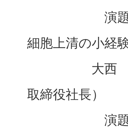
演題：変形
細胞上清の小経
大西 康彦（
取締役社長）
演題：水素