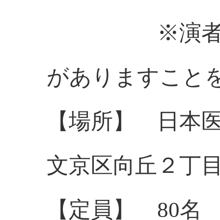
※演者演題
がありますこと
【場所】 日本
文京区向丘２丁
【定員】 80名