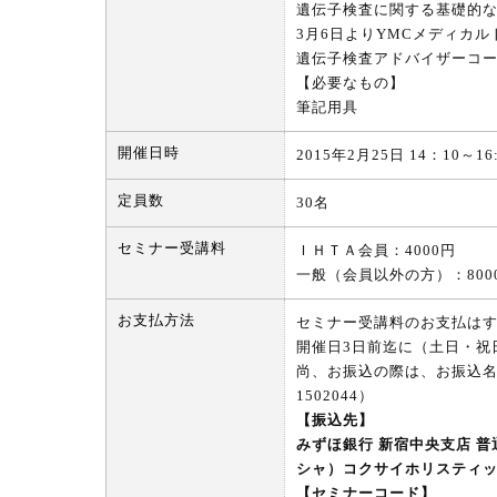
遺伝子検査に関する基礎的
3月6日よりYMCメディカ
遺伝子検査アドバイザーコ
【必要なもの】
筆記用具
開催日時
2015年2月25日 14：10～16:
定員数
30名
セミナー受講料
ＩＨＴＡ会員：4000円
一般（会員以外の方）：800
お支払方法
セミナー受講料のお支払は
開催日3日前迄に（土日・祝
尚、お振込の際は、お振込
1502044）
【振込先】
みずほ銀行 新宿中央支店 普通2
シャ）コクサイホリスティ
【セミナーコード】