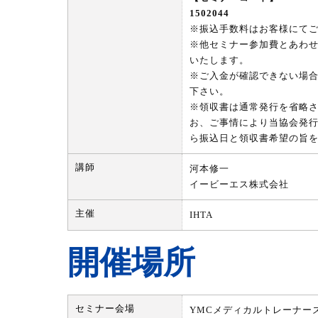
1502044
※振込手数料はお客様にて
※他セミナー参加費とあわ
いたします。
※ご入金が確認できない場
下さい。
※領収書は通常発行を省略
お、ご事情により当協会発
ら振込日と領収書希望の旨
講師
河本修一
イービーエス株式会社
主催
IHTA
開催場所
セミナー会場
YMCメディカルトレーナー