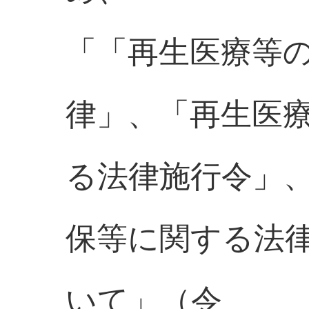
「「再生医療等
律」、「再生医
る法律施行令」
保等に関する法
いて」（令