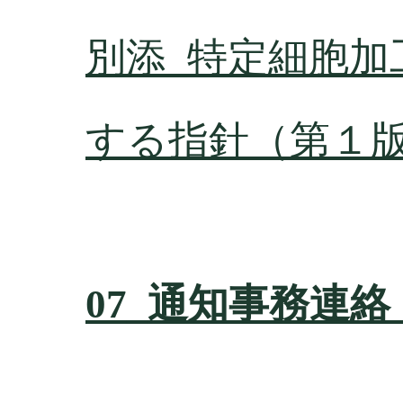
別添_特定細胞加
する指針（第１
07_通知事務連