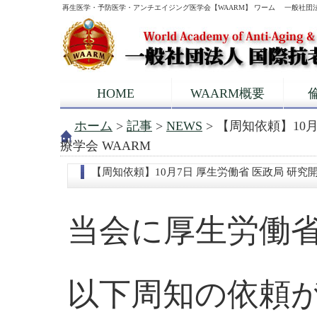
再生医学・予防医学・アンチエイジング医学会【WAARM】 ワーム 一般社団
HOME
WAARM概要
ホーム
>
記事
>
NEWS
> 【周知依頼】10
療学会 WAARM
【周知依頼】10月7日 厚生労働省 医政局 研究
当会に厚生労働省
以下周知の依頼