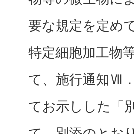
要な規定を定め
特定細胞加工物
て、施行通知Ⅶ．(
てお示しした「
て、別添のとお