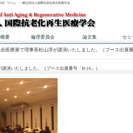
RM】 ワーム 一般社団法人国際抗老化再生医療学会
M概要
倫理委員会
論文集
セミ
統合医療展で理事長松山淳が講演いたしました。（ブース出展番号「
講演いたしました。（ブース出展番号「B-16」）