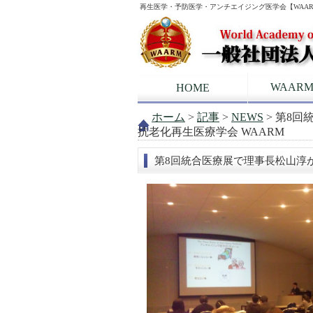
再生医学・予防医学・アンチエイジング医学会【WAA
WAAR
HOME
ホーム
>
記事
>
NEWS
> 第8回
抗老化再生医療学会 WAARM
第8回統合医療展で理事長松山淳が