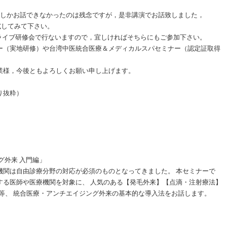
部しかお話できなかったのは残念ですが，是非講演でお話致しました，
試してみて下さい。
やライブ研修会で行ないますので，宜しければそちらにもご参加下さい。
ー（実地研修）や台湾中医統合医療＆メディカルスパセミナー（認定証取得
業様，今後ともよろしくお願い申し上げます。
り抜粋）
グ外来 入門編」
機関は自由診療分野の対応が必須のものとなってきました。
本セミナーで
する医師や医療機関を対象に、
人気のある【発毛外来】【点滴・注射療法】
等、 統合医療・
アンチエイジング外来の基本的な導入法をお話します。