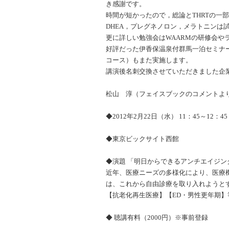
き感謝です。
時間が短かったので，総論とTHRTの一
DHEA，プレグネノロン，メラトニンは
更に詳しい勉強会はWAARMの研修会
好評だった伊香保温泉付群馬一泊セミナ
コース）もまた実施します。
講演後名刺交換させていただきました企
松山 淳（フェイスブックのコメントよ
◆2012年2月22日（水） 11：45～12：45
◆東京ビックサイト西館
◆演題 「明日からできるアンチエイジン
近年、医療ニーズの多様化により、
医療
は、
これから自由診療を取り入れようと
【抗老化再生医療】【
ED・男性更年期】
◆ 聴講有料（2000円）※事前登録