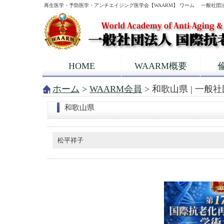
再生医学・予防医学・アンチエイジング医学会【WAARM】 ワーム 一般社団
HOME
WAARM概要
ホーム
>
WAARM会員
> 和歌山県 | 一般
和歌山県
松平祥子